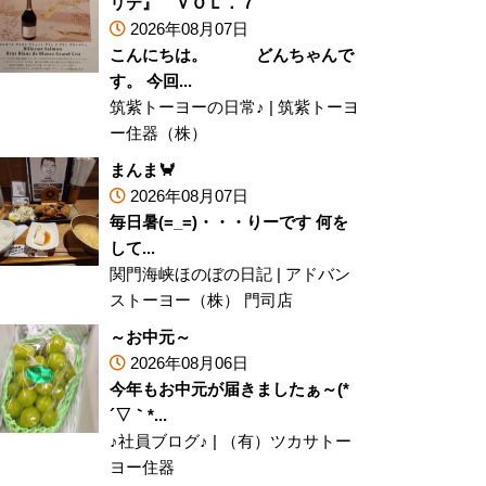
リテ』 ＶＯＬ．７
2026年08月07日
こんにちは。 どんちゃんで
す。 今回...
筑紫トーヨーの日常♪
|
筑紫トーヨ
ー住器（株）
まんま🦀
2026年08月07日
毎日暑(=_=)・・・りーです 何を
して...
関門海峡ほのぼの日記
|
アドバン
ストーヨー（株） 門司店
～お中元～
2026年08月06日
今年もお中元が届きましたぁ～(*
´▽｀*...
♪社員ブログ♪
|
（有）ツカサトー
ヨー住器