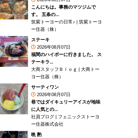
こんにちは。事務のマツジムで
す。 五条の...
筑紫トーヨーの日常♪
|
筑紫トーヨ
ー住器（株）
ステーキ
2026年08月07日
福間のハイポーに行きました。 ス
テーキラ...
大商スタッフＢｌｏｇ
|
大商トー
ヨー住器（株）
サーティワン
2026年08月07日
巷ではダイキュリーアイスが地味
に人気との...
社員ブログ
|
フェニックストーヨ
ー住器株式会社
晩 酌