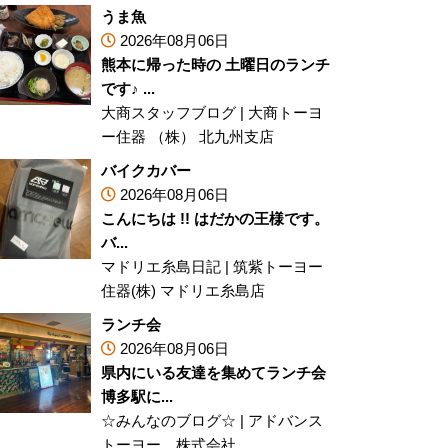
うま魚
2026年08月06日
熊本に帰った時の 土曜日のランチ
です♪ ...
大商スタッフブログ
|
大商トーヨ
ー住器 （株） 北九州支店
バイクカバー
2026年08月06日
こんにちは !! はだかの王様です。
バ...
マドリエ糸島日記
|
筑紫トーヨー
住器(株) マドリエ糸島店
ランチ会
2026年08月06日
県内にいる友達を集めてランチ会
博多駅に...
☆みんなのブログ☆
|
アドバンス
トーヨー 株式会社