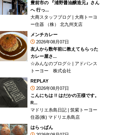
豊前市の 『浦野醤油醸造元』さん
へ 行っ...
大商スタッフブログ
|
大商トーヨ
ー住器 （株） 北九州支店
メンチカレー
2026年08月07日
友人から数年前に教えてもらった
カレー屋さ...
☆みんなのブログ☆
|
アドバンス
トーヨー 株式会社
REPLAY
2026年08月07日
こんにちは !! はだかの王様です。
R...
マドリエ糸島日記
|
筑紫トーヨー
住器(株) マドリエ糸島店
はらっぱん
2026年08月07日