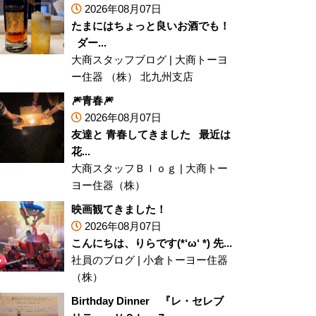
2026年08月07日
たまにはちょっと良いお酒でも！
ダー...
大商スタッフブログ
|
大商トーヨ
ー住器 （株） 北九州支店
🎆青春🎆
2026年08月07日
友達と 青春してきました 最近は
花...
大商スタッフＢｌｏｇ
|
大商トー
ヨー住器（株）
映画観てきました！
2026年08月07日
こんにちは、りらです(*‘ω‘ *) 先...
社員のブログ
|
小倉トーヨー住器
（株）
Birthday Dinner 『レ・セレブ