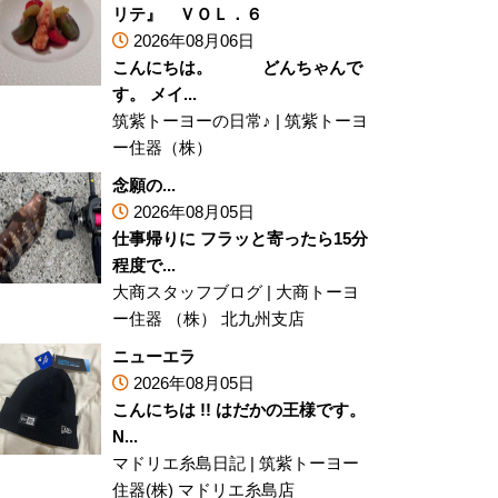
リテ』 ＶＯＬ．６
2026年08月06日
こんにちは。 どんちゃんで
す。 メイ...
筑紫トーヨーの日常♪
|
筑紫トーヨ
ー住器（株）
念願の...
2026年08月05日
仕事帰りに フラッと寄ったら15分
程度で...
大商スタッフブログ
|
大商トーヨ
ー住器 （株） 北九州支店
ニューエラ
2026年08月05日
こんにちは !! はだかの王様です。
N...
マドリエ糸島日記
|
筑紫トーヨー
住器(株) マドリエ糸島店