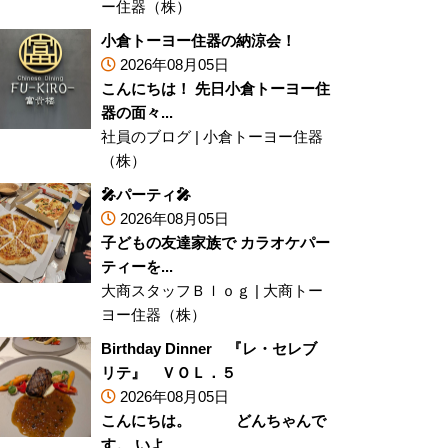
ー住器（株）
小倉トーヨー住器の納涼会！
2026年08月05日
こんにちは！ 先日小倉トーヨー住
器の面々...
社員のブログ
|
小倉トーヨー住器
（株）
🎤パーティ🎤
2026年08月05日
子どもの友達家族で カラオケパー
ティーを...
大商スタッフＢｌｏｇ
|
大商トー
ヨー住器（株）
Birthday Dinner 『レ・セレブ
リテ』 ＶＯＬ．５
2026年08月05日
こんにちは。 どんちゃんで
す。 いよ...