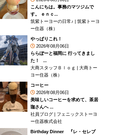
こんにちは。事務のマツジムで
す。 ｅｎｃ...
筑紫トーヨーの日常♪
|
筑紫トーヨ
ー住器（株）
やっぱりこれ！
2026年08月06日
ららぽーと福岡に 行ってきまし
た！ ...
大商スタッフＢｌｏｇ
|
大商トー
ヨー住器（株）
コーヒー
2026年08月06日
美味しいコーヒーを求めて、茶居
珈さんへ ...
社員ブログ
|
フェニックストーヨ
ー住器株式会社
Birthday Dinner 『レ・セレブ