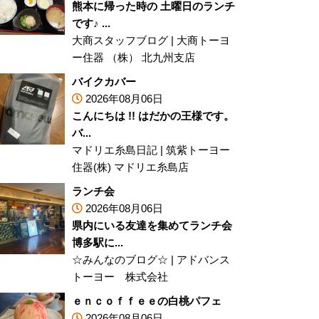
熊本に帰った時の 土曜日のランチ
です♪ ...
大商スタッフブログ
|
大商トーヨ
ー住器 （株） 北九州支店
バイクカバー
2026年08月06日
こんにちは !! はだかの王様です。
バ...
マドリエ糸島日記
|
筑紫トーヨー
住器(株) マドリエ糸島店
ランチ会
2026年08月06日
県内にいる友達を集めてランチ会
博多駅に...
☆みんなのブログ☆
|
アドバンス
トーヨー 株式会社
ｅｎｃｏｆｆｅｅの白桃パフェ
2026年08月06日