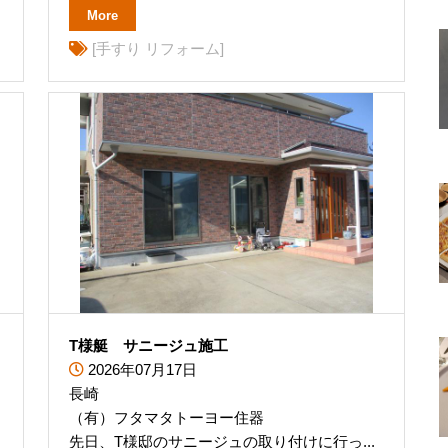
More
[手すり リフォーム]
T様艇 サニージュ施工
2026年07月17日
長崎
（有）フタマタトーヨー住器
先日、T様邸のサニージュの取り付けに行っ...