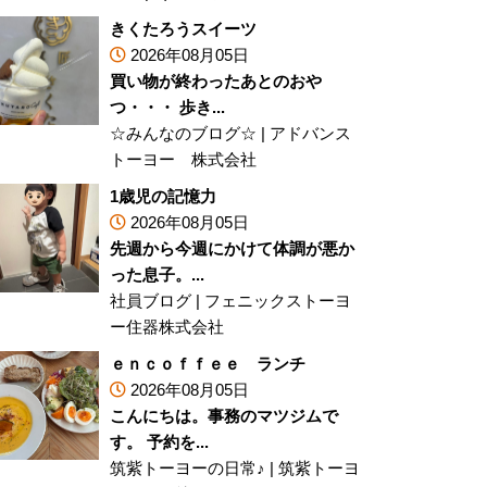
きくたろうスイーツ
2026年08月05日
買い物が終わったあとのおや
つ・・・ 歩き...
☆みんなのブログ☆
|
アドバンス
トーヨー 株式会社
1歳児の記憶力
2026年08月05日
先週から今週にかけて体調が悪か
った息子。...
社員ブログ
|
フェニックストーヨ
ー住器株式会社
ｅｎｃｏｆｆｅｅ ランチ
2026年08月05日
こんにちは。事務のマツジムで
す。 予約を...
筑紫トーヨーの日常♪
|
筑紫トーヨ