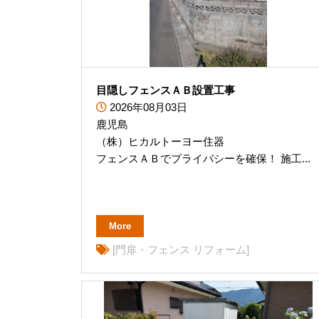
目隠しフェンスＡＢ設置工事
2026年08月03日
鹿児島
（株）ヒカルトーヨー住器
フェンスＡＢでプライバシーを確保！ 施工...
More
[門扉・フェンス リフォーム]