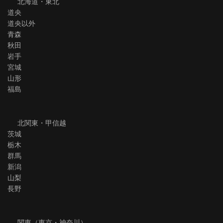
北海道・東北
道央
道央以外
青森
秋田
岩手
宮城
山形
福島
北関東・甲信越
茨城
栃木
群馬
新潟
山梨
長野
関東（東京・神奈川）