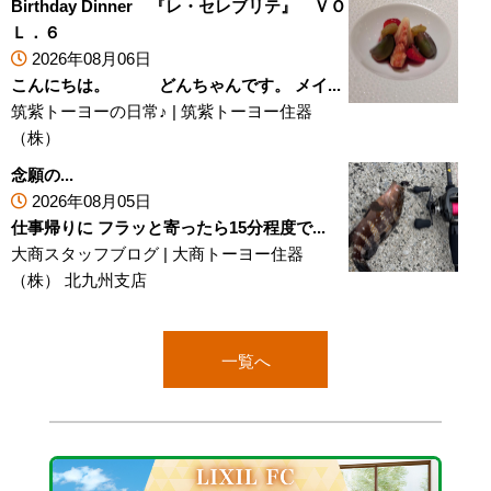
Birthday Dinner 『レ・セレブリテ』 ＶＯ
Ｌ．６
2026年08月06日
こんにちは。 どんちゃんです。 メイ...
筑紫トーヨーの日常♪
|
筑紫トーヨー住器
（株）
念願の...
2026年08月05日
仕事帰りに フラッと寄ったら15分程度で...
大商スタッフブログ
|
大商トーヨー住器
（株） 北九州支店
一覧へ