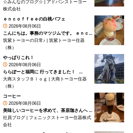
☆みんなのブログ☆
|
アドバンストーヨー
株式会社
ｅｎｃｏｆｆｅｅの白桃パフェ
2026年08月06日
こんにちは。事務のマツジムです。 ｅｎｃ...
筑紫トーヨーの日常♪
|
筑紫トーヨー住器
（株）
やっぱりこれ！
2026年08月06日
ららぽーと福岡に 行ってきました！ ...
大商スタッフＢｌｏｇ
|
大商トーヨー住器
（株）
コーヒー
2026年08月06日
美味しいコーヒーを求めて、茶居珈さんへ ...
社員ブログ
|
フェニックストーヨー住器株式
会社