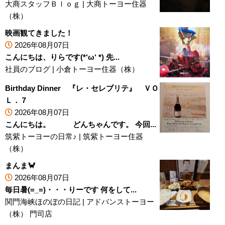
大商スタッフＢｌｏｇ
|
大商トーヨー住器
（株）
映画観てきました！
2026年08月07日
こんにちは、りらです(*‘ω‘ *) 先...
社員のブログ
|
小倉トーヨー住器（株）
Birthday Dinner 『レ・セレブリテ』 ＶＯ
Ｌ．７
2026年08月07日
こんにちは。 どんちゃんです。 今回...
筑紫トーヨーの日常♪
|
筑紫トーヨー住器
（株）
まんま🦀
2026年08月07日
毎日暑(=_=)・・・りーです 何をして...
関門海峡ほのぼの日記
|
アドバンストーヨー
（株） 門司店