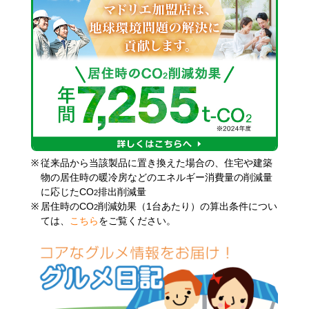
※
従来品から当該製品に置き換えた場合の、住宅や建築
物の居住時の暖冷房などのエネルギー消費量の削減量
に応じたCO
排出削減量
2
※
居住時のCO
削減効果（1台あたり）の算出条件につい
2
ては、
こちら
をご覧ください。