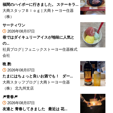
福間のハイポーに行きました。 ステーキラ...
大商スタッフＢｌｏｇ
|
大商トーヨー住器
（株）
サーティワン
2026年08月07日
巷ではダイキュリーアイスが地味に人気と
の...
社員ブログ
|
フェニックストーヨー住器株式
会社
晩 酌
2026年08月07日
たまにはちょっと良いお酒でも！ ダー...
大商スタッフブログ
|
大商トーヨー住器
（株） 北九州支店
🎆青春🎆
2026年08月07日
友達と 青春してきました 最近は 花...