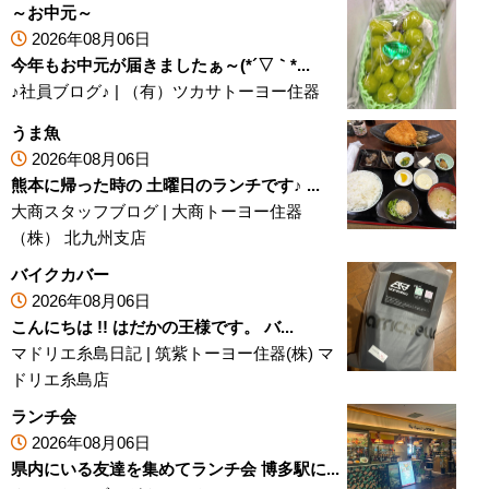
～お中元～
2026年08月06日
今年もお中元が届きましたぁ～(*´▽｀*...
♪社員ブログ♪
|
（有）ツカサトーヨー住器
うま魚
2026年08月06日
熊本に帰った時の 土曜日のランチです♪ ...
大商スタッフブログ
|
大商トーヨー住器
（株） 北九州支店
バイクカバー
2026年08月06日
こんにちは !! はだかの王様です。 バ...
マドリエ糸島日記
|
筑紫トーヨー住器(株) マ
ドリエ糸島店
ランチ会
2026年08月06日
県内にいる友達を集めてランチ会 博多駅に...