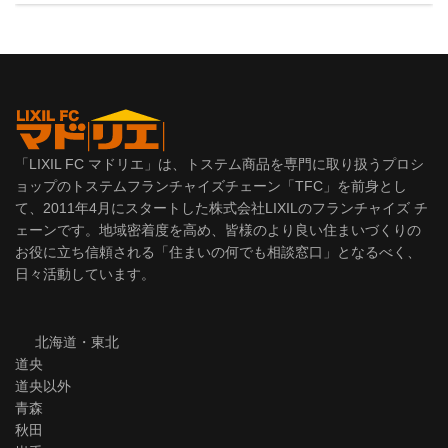
「LIXIL FC マドリエ」は、トステム商品を専門に取り扱うプロシ
ョップのトステムフランチャイズチェーン「TFC」を前身とし
て、2011年4月にスタートした株式会社LIXILのフランチャイズ チ
ェーンです。地域密着度を高め、皆様のより良い住まいづくりの
お役に立ち信頼される「住まいの何でも相談窓口」となるべく、
日々活動しています。
北海道・東北
道央
道央以外
青森
秋田