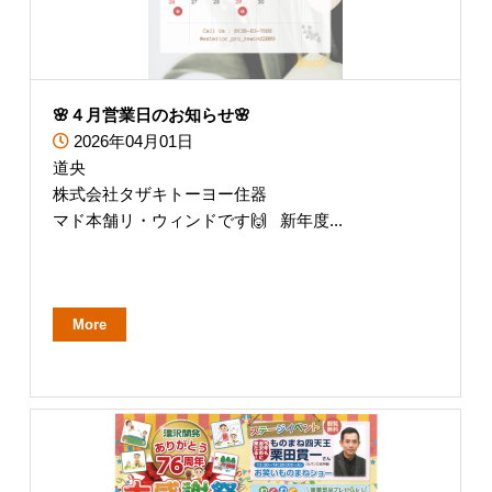
🌸４月営業日のお知らせ🌸
2026年04月01日
道央
株式会社タザキトーヨー住器
マド本舗リ・ウィンドです🙌 新年度...
More