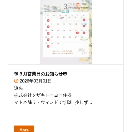
🌸３月営業日のお知らせ🌸
2026年03月01日
道央
株式会社タザキトーヨー住器
マド本舗リ・ウィンドです🙌 少しず...
More