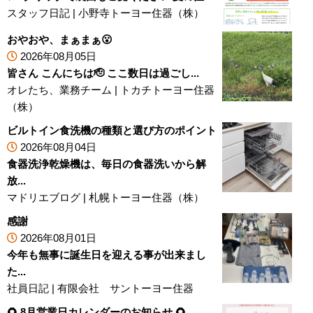
スタッフ日記
|
小野寺トーヨー住器（株）
おやおや、まぁまぁ😮
2026年08月05日
皆さん こんにちは🫡 ここ数日は過ごし...
オレたち、業務チーム
|
トカチトーヨー住器
（株）
ビルトイン食洗機の種類と選び方のポイント
2026年08月04日
食器洗浄乾燥機は、毎日の食器洗いから解
放...
マドリエブログ
|
札幌トーヨー住器（株）
感謝
2026年08月01日
今年も無事に誕生日を迎える事が出来まし
た...
社員日記
|
有限会社 サントーヨー住器
🌻 8月営業日カレンダーのお知らせ 🌻