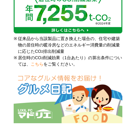
※
従来品から当該製品に置き換えた場合の、住宅や建築
物の居住時の暖冷房などのエネルギー消費量の削減量
に応じたCO
排出削減量
2
※
居住時のCO
削減効果（1台あたり）の算出条件につい
2
ては、
こちら
をご覧ください。