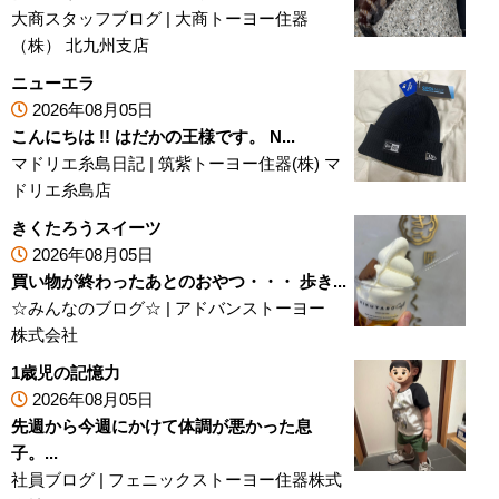
大商スタッフブログ
|
大商トーヨー住器
（株） 北九州支店
ニューエラ
2026年08月05日
こんにちは !! はだかの王様です。 N...
マドリエ糸島日記
|
筑紫トーヨー住器(株) マ
ドリエ糸島店
きくたろうスイーツ
2026年08月05日
買い物が終わったあとのおやつ・・・ 歩き...
☆みんなのブログ☆
|
アドバンストーヨー
株式会社
1歳児の記憶力
2026年08月05日
先週から今週にかけて体調が悪かった息
子。...
社員ブログ
|
フェニックストーヨー住器株式