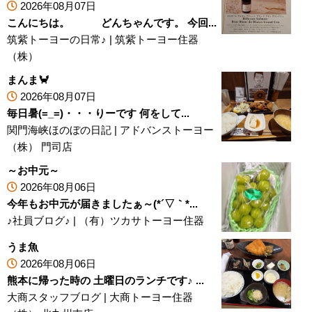
2026年08月07日
こんにちは。 どんちゃんです。 今回...
筑紫トーヨーの日常♪
|
筑紫トーヨー住器
（株）
まんま🦀
2026年08月07日
毎日暑(=_=)・・・りーです 何をして...
関門海峡ほのぼの日記
|
アドバンストーヨー
（株） 門司店
～お中元～
2026年08月06日
今年もお中元が届きましたぁ～(*´▽｀*...
♪社員ブログ♪
|
（有）ツカサトーヨー住器
うま魚
2026年08月06日
熊本に帰った時の 土曜日のランチです♪ ...
大商スタッフブログ
|
大商トーヨー住器