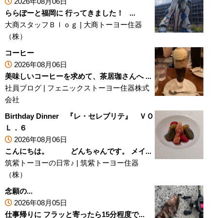
2026年08月06日
ららぽーと福岡に 行ってきました！ ...
大商スタッフＢｌｏｇ
|
大商トーヨー住器
（株）
コーヒー
2026年08月06日
美味しいコーヒーを求めて、茶居珈さんへ ...
社員ブログ
|
フェニックストーヨー住器株式
会社
Birthday Dinner 『レ・セレブリテ』 ＶＯ
Ｌ．６
2026年08月06日
こんにちは。 どんちゃんです。 メイ...
筑紫トーヨーの日常♪
|
筑紫トーヨー住器
（株）
念願の...
2026年08月05日
仕事帰りに フラッと寄ったら15分程度で...