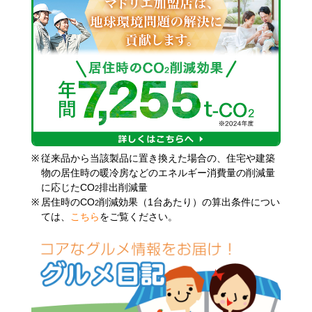
※
従来品から当該製品に置き換えた場合の、住宅や建築
物の居住時の暖冷房などのエネルギー消費量の削減量
に応じたCO
排出削減量
2
※
居住時のCO
削減効果（1台あたり）の算出条件につい
2
ては、
こちら
をご覧ください。