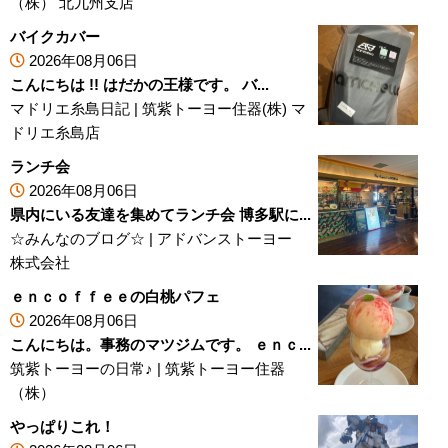
（株） 北九州支店
バイクカバー
2026年08月06日
こんにちは !! はだかの王様です。 バ...
マドリエ糸島日記
|
筑紫トーヨー住器(株) マ
ドリエ糸島店
ランチ会
2026年08月06日
県内にいる友達を集めてランチ会 博多駅に...
☆みんなのブログ☆
|
アドバンストーヨー
株式会社
ｅｎｃｏｆｆｅｅの白桃パフェ
2026年08月06日
こんにちは。事務のマツジムです。 ｅｎｃ...
筑紫トーヨーの日常♪
|
筑紫トーヨー住器
（株）
やっぱりこれ！