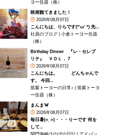
ヨー住器（株）
映画観てきました！
2026年08月07日
こんにちは、りらです(*‘ω‘ *) 先...
社員のブログ
|
小倉トーヨー住器
（株）
Birthday Dinner 『レ・セレブ
リテ』 ＶＯＬ．７
2026年08月07日
こんにちは。 どんちゃんで
す。 今回...
筑紫トーヨーの日常♪
|
筑紫トーヨ
ー住器（株）
まんま🦀
2026年08月07日
毎日暑(=_=)・・・りーです 何を
して...
関門海峡ほのぼの日記
|
アドバン