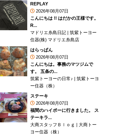
REPLAY
2026年08月07日
こんにちは !! はだかの王様です。
R...
マドリエ糸島日記
|
筑紫トーヨー
住器(株) マドリエ糸島店
はらっぱん
2026年08月07日
こんにちは。事務のマツジムで
す。 五条の...
筑紫トーヨーの日常♪
|
筑紫トーヨ
ー住器（株）
ステーキ
2026年08月07日
福間のハイポーに行きました。 ス
テーキラ...
大商スタッフＢｌｏｇ
|
大商トー
ヨー住器（株）