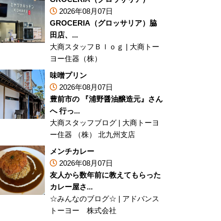
2026年08月07日
GROCERIA（グロッサリア）脇
田店、...
大商スタッフＢｌｏｇ
|
大商トー
ヨー住器（株）
味噌プリン
2026年08月07日
豊前市の 『浦野醤油醸造元』さん
へ 行っ...
大商スタッフブログ
|
大商トーヨ
ー住器 （株） 北九州支店
メンチカレー
2026年08月07日
友人から数年前に教えてもらった
カレー屋さ...
☆みんなのブログ☆
|
アドバンス
トーヨー 株式会社