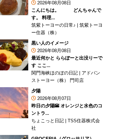
2026年08月08日
こんにちは。 どんちゃんで
す。 料理...
筑紫トーヨーの日常♪
|
筑紫トーヨ
ー住器（株）
黒い人のイメージ
2026年08月08日
最近何かと ららぽーと出没りーで
す ここ...
関門海峡ほのぼの日記
|
アドバン
ストーヨー（株） 門司店
夕陽
2026年08月07日
昨日の夕陽🌇 オレンジと水色のコ
ントラ...
ちょこっと日記
|
TSS住器株式会
社
GROCERIA（グロッサリア）