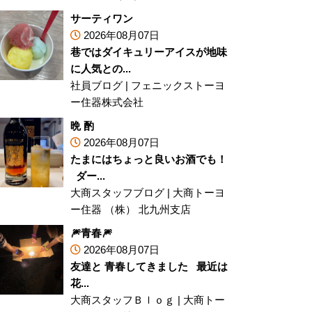
サーティワン
2026年08月07日
巷ではダイキュリーアイスが地味
に人気との...
社員ブログ
|
フェニックストーヨ
ー住器株式会社
晩 酌
2026年08月07日
たまにはちょっと良いお酒でも！
ダー...
大商スタッフブログ
|
大商トーヨ
ー住器 （株） 北九州支店
🎆青春🎆
2026年08月07日
友達と 青春してきました 最近は
花...
大商スタッフＢｌｏｇ
|
大商トー