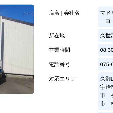
店名 | 会社名
マド
ーヨ
所在地
久世
営業時間
08:3
電話番号
075-
対応エリア
久御
宇治
市 
市 