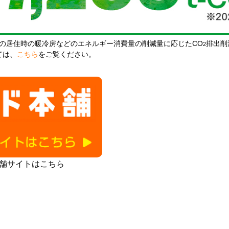
の居住時の暖冷房などのエネルギー消費量の削減量に応じたCO
排出削
2
ては、
こちら
をご覧ください。
本舗サイトはこちら