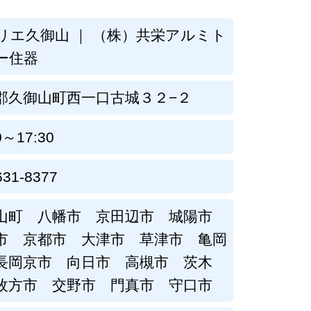
リエ久御山 ｜ （株）共栄アルミト
ー住器
郡久御山町西一口古城３２−２
0～17:30
631-8377
山町 八幡市 京田辺市 城陽市
市 京都市 大津市 草津市 亀岡
長岡京市 向日市 高槻市 茨木
枚方市 交野市 門真市 守口市