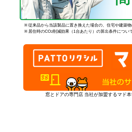
※
従来品から当該製品に置き換えた場合の、住宅や建築物
※
居住時のCO
削減効果（1台あたり）の算出条件につい
2
窓とドアの専門店 当社が加盟するマド