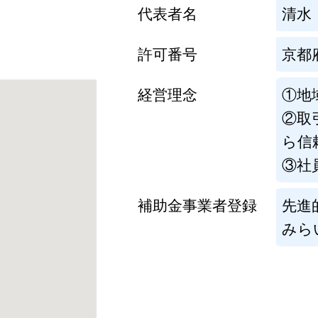
代表者名
清水
許可番号
京都
経営理念
①地
②取
ら信
③社
補助金事業者登録
先進
みら