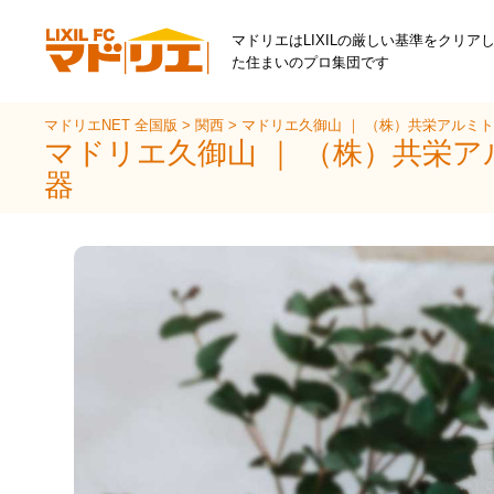
マドリエはLIXILの厳しい基準をクリア
た住まいのプロ集団です
マドリエNET 全国版
>
関西
>
マドリエ久御山 ｜ （株）共栄アルミ
マドリエ久御山 ｜ （株）共栄
器