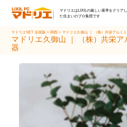
マドリエはLIXILの厳しい基準をクリア
た住まいのプロ集団です
マドリエNET 全国版
>
関西
>
マドリエ久御山 ｜ （株）共栄アルミ
マドリエ久御山 ｜ （株）共栄
器