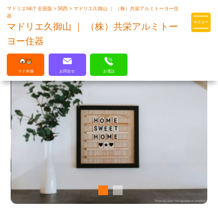
マドリエNET 全国版
>
関西
>
マドリエ久御山 ｜ （株）共栄アルミトーヨー住
マドリエはLIXILの厳しい基準を
器
クリアした住まいのプロ集団です
マドリエ久御山 ｜ （株）共栄アルミトー
ヨー住器
マド本舗
お問合せ
お電話