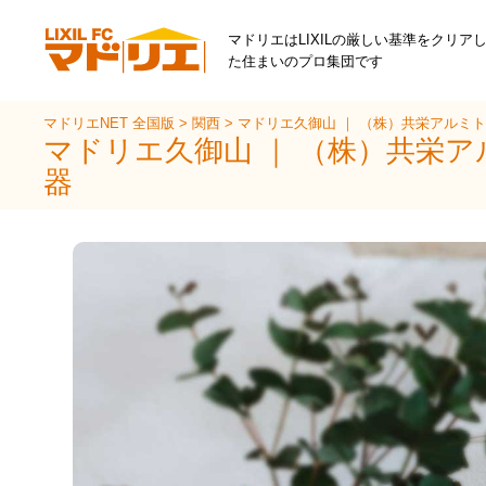
マドリエはLIXILの厳しい基準をクリア
た住まいのプロ集団です
マドリエNET 全国版
>
関西
>
マドリエ久御山 ｜ （株）共栄アルミ
マドリエ久御山 ｜ （株）共栄
器