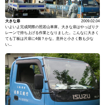
大きな扉
2009.02.04
いよいよ完成間際の照若山車庫。大きな扉はやっぱりク
レーンで持ち上げる作業となりました。こんなに大きく
ても丁板は片扉に4個？かな。意外と小さく数も少な
い...