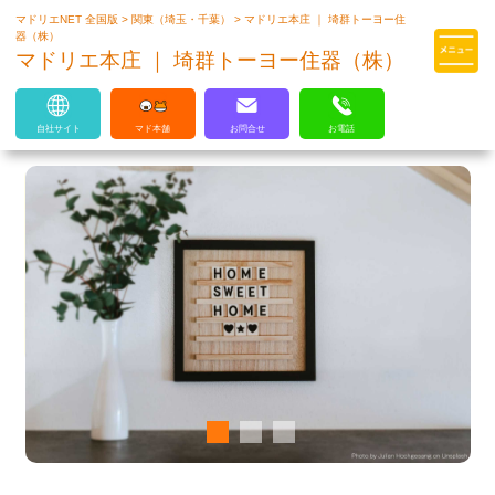
マドリエNET 全国版
>
関東（埼玉・千葉）
>
マドリエ本庄 ｜ 埼群トーヨー住
マドリエはLIXILの厳しい基準を
器（株）
クリアした住まいのプロ集団です
マドリエ本庄 ｜ 埼群トーヨー住器（株）
自社サイト
マド本舗
お問合せ
お電話