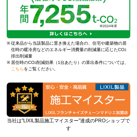
※
従来品から当該製品に置き換えた場合の、住宅や建築物の居
住時の暖冷房などのエネルギー消費量の削減量に応じたCO
2
排出削減量
※
居住時のCO
削減効果（1台あたり）の算出条件については、
2
こちら
をご覧ください。
当社は”LIXIL製品施工マイスター”達成のPROショップで
す