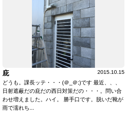
2015.10.15
庇
どうも。課長ッテ・・・(＠_＠;)です 最近、、、
日射遮蔽だの庇だの西日対策だの・・・。問い合
わせ増えました。ハイ。 勝手口です。脱いだ靴が
雨で濡れち...