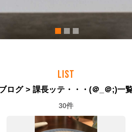
LIST
ブログ > 課長ッテ・・・(＠_＠;)一
30件