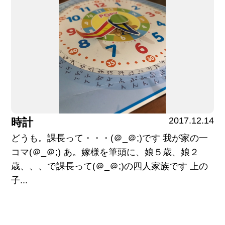
2017.12.14
時計
どうも。課長って・・・(＠_＠;)です 我が家の一
コマ(＠_＠;) あ。嫁様を筆頭に、娘５歳、娘２
歳、、、で課長って(＠_＠;)の四人家族です 上の
子...