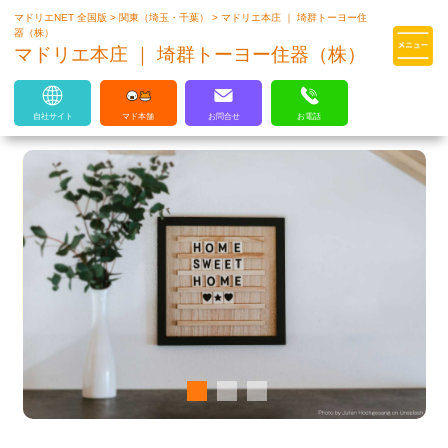
マドリエNET 全国版
>
関東（埼玉・千葉）
>
マドリエ本庄 ｜ 埼群トーヨー住
マドリエはLIXILの厳しい基準を
器（株）
クリアした住まいのプロ集団です
マドリエ本庄 ｜ 埼群トーヨー住器（株）
自社サイト
マド本舗
お問合せ
お電話