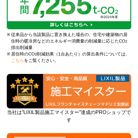
※
従来品から当該製品に置き換えた場合の、住宅や建築物の居
住時の暖冷房などのエネルギー消費量の削減量に応じたCO
2
排出削減量
※
居住時のCO
削減効果（1台あたり）の算出条件については、
2
こちら
をご覧ください。
当社は”LIXIL製品施工マイスター”達成のPROショップで
す