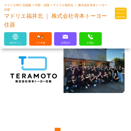
マドリエNET 全国版
>
中部・北陸
>
マドリエ福井北 ｜ 株式会社寺本トーヨー
マドリエはLIXILの厳しい基準を
住器
クリアした住まいのプロ集団です
マドリエ福井北 ｜ 株式会社寺本トーヨー
住器
自社サイト
マド本舗
お問合せ
お電話