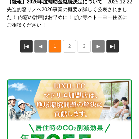
【続報】2026年度補助金継続決定について
2025.12.22
先進的窓リノベ2026事業の概要が詳しく公表されまし
た！ 内窓の計画はお早めに！ぜひ寺本トーヨー住器に
ご相談ください！
|◀
◀
1
2
3
▶
▶|