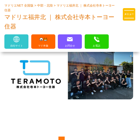
マドリエNET 全国版
>
中部・北陸
>
マドリエ福井北 ｜ 株式会社寺本トーヨー
マドリエはLIXILの厳しい基準を
住器
クリアした住まいのプロ集団です
マドリエ福井北 ｜ 株式会社寺本トーヨー
住器
自社サイト
マド本舗
お問合せ
お電話