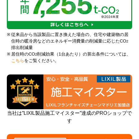
※
従来品から当該製品に置き換えた場合の、住宅や建築物の居
住時の暖冷房などのエネルギー消費量の削減量に応じたCO
2
排出削減量
※
居住時のCO
削減効果（1台あたり）の算出条件については、
2
こちら
をご覧ください。
当社は”LIXIL製品施工マイスター”達成のPROショップで
す