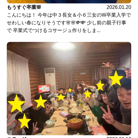
もうすぐ卒業🌸
2026.01.20
こんにちは！ 今年は中３長女＆小６三女のW卒業入学で
せわしい春になりそうです🌸🌸💸💸 少し前の親子行事
で 卒業式でつけるコサージュ作りをしま...