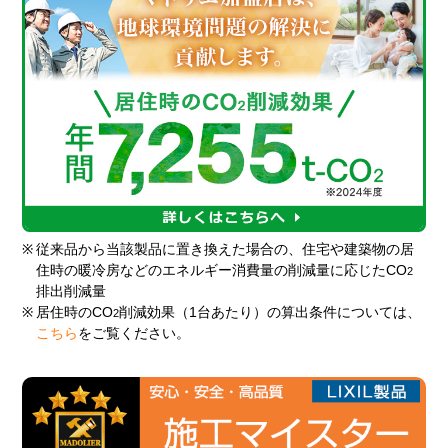
※
従来品から当該製品に置き換えた場合の、住宅や建築物の居
住時の暖冷房などのエネルギー消費量の削減量に応じたCO
2
排出削減量
※
居住時のCO
削減効果（1台あたり）の算出条件については、
2
こちら
をご覧ください。