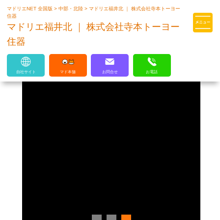
マドリエNET 全国版
>
中部・北陸
>
マドリエ福井北 ｜ 株式会社寺本トーヨー
マドリエはLIXILの厳しい基準を
住器
クリアした住まいのプロ集団です
マドリエ福井北 ｜ 株式会社寺本トーヨー
住器
自社サイト
マド本舗
お問合せ
お電話