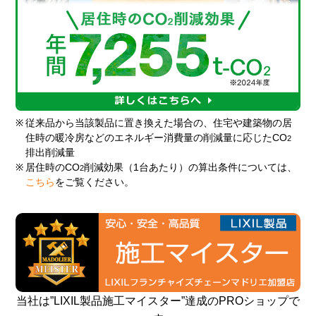
※
従来品から当該製品に置き換えた場合の、住宅や建築物の居
住時の暖冷房などのエネルギー消費量の削減量に応じたCO
2
排出削減量
※
居住時のCO
削減効果（1台あたり）の算出条件については、
2
こちら
をご覧ください。
当社は”LIXIL製品施工マイスター”達成のPROショップで