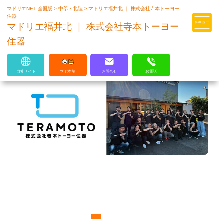
マドリエNET 全国版
>
中部・北陸
>
マドリエ福井北 ｜ 株式会社寺本トーヨー
マドリエはLIXILの厳しい基準を
住器
クリアした住まいのプロ集団です
マドリエ福井北 ｜ 株式会社寺本トーヨー
住器
自社サイト
マド本舗
お問合せ
お電話