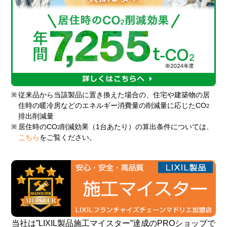
※
従来品から当該製品に置き換えた場合の、住宅や建築物の居
住時の暖冷房などのエネルギー消費量の削減量に応じたCO
2
排出削減量
※
居住時のCO
削減効果（1台あたり）の算出条件については、
2
こちら
をご覧ください。
当社は”LIXIL製品施工マイスター”達成のPROショップで