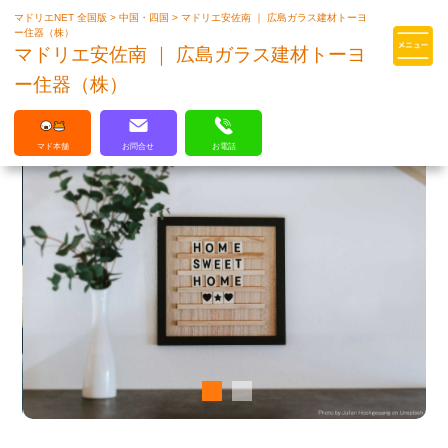
マドリエNET 全国版
>
中国・四国
>
マドリエ安佐南 ｜ 広島ガラス建材トーヨ
マドリエはLIXILの厳しい基準を
ー住器（株）
クリアした住まいのプロ集団です
マドリエ安佐南 ｜ 広島ガラス建材トーヨ
ー住器（株）
マド本舗
お問合せ
お電話