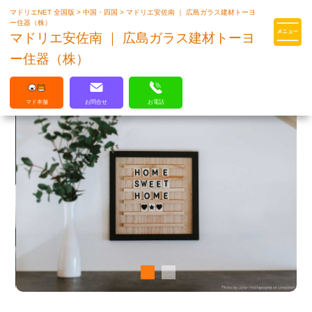
マドリエNET 全国版
>
中国・四国
>
マドリエ安佐南 ｜ 広島ガラス建材トーヨ
マドリエはLIXILの厳しい基準を
ー住器（株）
クリアした住まいのプロ集団です
マドリエ安佐南 ｜ 広島ガラス建材トーヨ
ー住器（株）
マド本舗
お問合せ
お電話