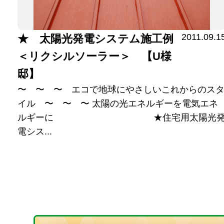
2011.09.1
★ 太陽光発電システム施工例
＜リクシルソーラー＞ 【U様
邸】
〜 〜 〜 エコで地球にやさしいこれからのス
イル 〜 〜 〜 太陽の光エネルギーを電気エネ
ルギーに ★住宅用太陽光
電シス...