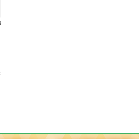
5
タ
発