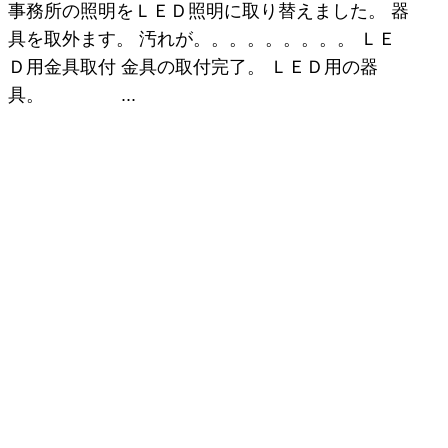
事務所の照明をＬＥＤ照明に取り替えました。 器
具を取外ます。 汚れが。。。。。。。。。 ＬＥ
Ｄ用金具取付 金具の取付完了。 ＬＥＤ用の器
具。 ...