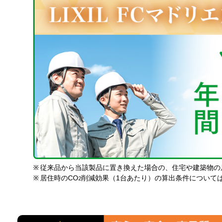
※
従来品から当該製品に置き換えた場合の、住宅や建築物の
※
居住時のCO
削減効果（1台あたり）の算出条件について
2