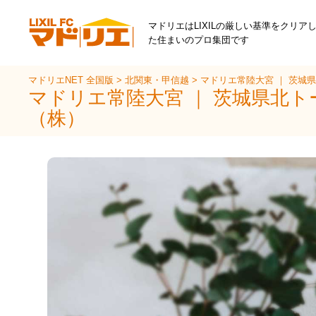
マドリエはLIXILの厳しい基準をクリア
た住まいのプロ集団です
マドリエNET 全国版
>
北関東・甲信越
>
マドリエ常陸大宮 ｜ 茨城
マドリエ常陸大宮 ｜ 茨城県北ト
（株）