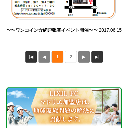
〜〜ワンコイン☆網戸張替イベント開催〜〜
2017.06.15
|◀
◀
1
2
▶
▶|