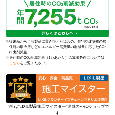
※
従来品から当該製品に置き換えた場合の、住宅や建築物の居
住時の暖冷房などのエネルギー消費量の削減量に応じたCO
2
排出削減量
※
居住時のCO
削減効果（1台あたり）の算出条件については、
2
こちら
をご覧ください。
当社は”LIXIL製品施工マイスター”達成のPROショップで
す