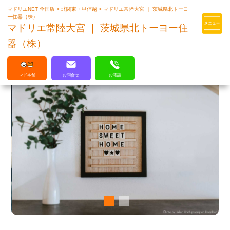
マドリエNET 全国版
>
北関東・甲信越
>
マドリエ常陸大宮 ｜ 茨城県北トーヨ
マドリエはLIXILの厳しい基準を
ー住器（株）
クリアした住まいのプロ集団です
マドリエ常陸大宮 ｜ 茨城県北トーヨー住
器（株）
マド本舗
お問合せ
お電話