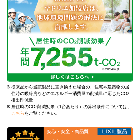
※
従来品から当該製品に置き換えた場合の、住宅や建築物の居
住時の暖冷房などのエネルギー消費量の削減量に応じたCO
2
排出削減量
※
居住時のCO
削減効果（1台あたり）の算出条件については、
2
こちら
をご覧ください。