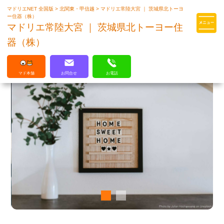
マドリエNET 全国版
>
北関東・甲信越
>
マドリエ常陸大宮 ｜ 茨城県北トーヨ
マドリエはLIXILの厳しい基準を
ー住器（株）
クリアした住まいのプロ集団です
マドリエ常陸大宮 ｜ 茨城県北トーヨー住
器（株）
マド本舗
お問合せ
お電話