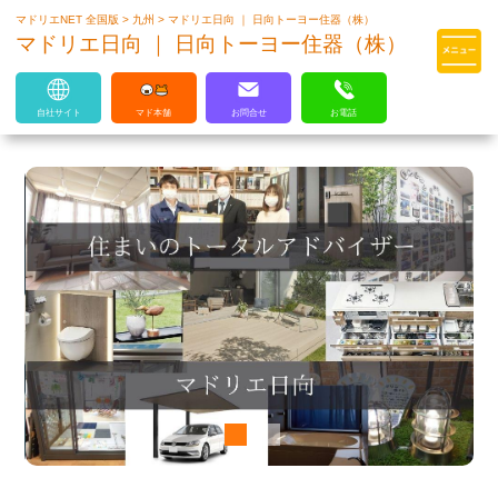
マドリエNET 全国版
>
九州
>
マドリエ日向 ｜ 日向トーヨー住器（株）
マドリエはLIXILの厳しい基準を
マドリエ日向 ｜ 日向トーヨー住器（株）
クリアした住まいのプロ集団です
自社サイト
マド本舗
お問合せ
お電話