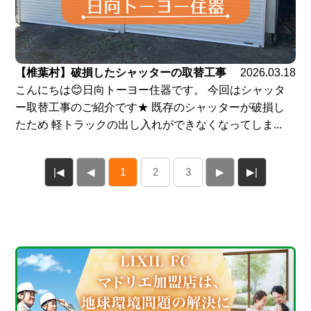
【椎葉村】破損したシャッターの取替工事
2026.03.18
こんにちは😊日向トーヨー住器です。 今回はシャッタ
ー取替工事のご紹介です★ 既存のシャッターが破損し
たため 軽トラックの出し入れができなくなってしま...
|◀
◀
1
2
3
▶
▶|