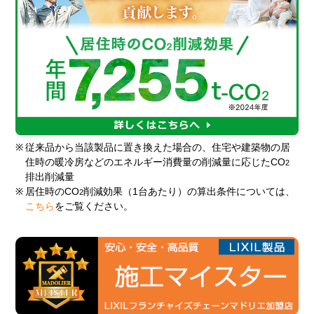
※
従来品から当該製品に置き換えた場合の、住宅や建築物の居
住時の暖冷房などのエネルギー消費量の削減量に応じたCO
2
排出削減量
※
居住時のCO
削減効果（1台あたり）の算出条件については、
2
こちら
をご覧ください。