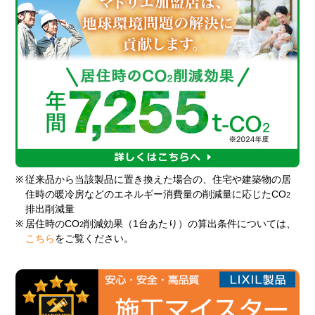
※
従来品から当該製品に置き換えた場合の、住宅や建築物の居
住時の暖冷房などのエネルギー消費量の削減量に応じたCO
2
排出削減量
※
居住時のCO
削減効果（1台あたり）の算出条件については、
2
こちら
をご覧ください。