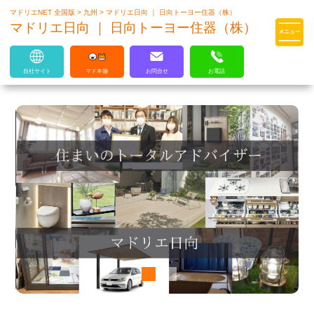
マドリエNET 全国版
>
九州
>
マドリエ日向 ｜ 日向トーヨー住器（株）
マドリエはLIXILの厳しい基準を
マドリエ日向 ｜ 日向トーヨー住器（株）
クリアした住まいのプロ集団です
自社サイト
マド本舗
お問合せ
お電話