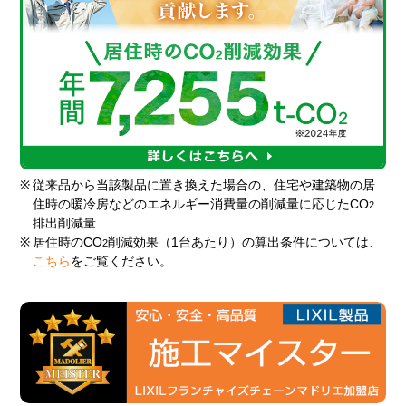
※
従来品から当該製品に置き換えた場合の、住宅や建築物の居
住時の暖冷房などのエネルギー消費量の削減量に応じたCO
2
排出削減量
※
居住時のCO
削減効果（1台あたり）の算出条件については、
2
こちら
をご覧ください。