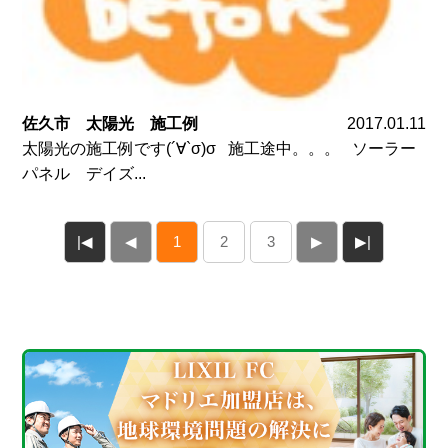
佐久市 太陽光 施工例
2017.01.11
太陽光の施工例です(´∀`σ)σ 施工途中。。。 ソーラー
パネル デイズ...
|◀
◀
1
2
3
▶
▶|