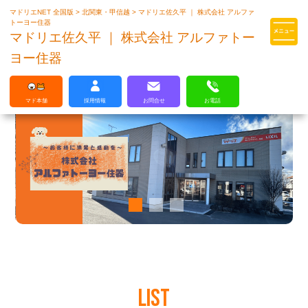
マドリエNET 全国版
>
北関東・甲信越
>
マドリエ佐久平 ｜ 株式会社 アルファ
マドリエはLIXILの厳しい基準を
トーヨー住器
クリアした住まいのプロ集団です
マドリエ佐久平 ｜ 株式会社 アルファトー
ヨー住器
マド本舗
採用情報
お問合せ
お電話
LIST