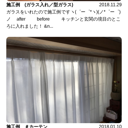
施工例 (ガラス入れ／型ガラス)
2018.11.29
ガラスをいれたので施工例ですヽ(゜ー゜*ヽ)(ノ*゜ー゜)
ノ after before キッチンと玄関の境目のとこ
ろに入れました！ &n...
施工例 ＃カーテン
2018.01.10