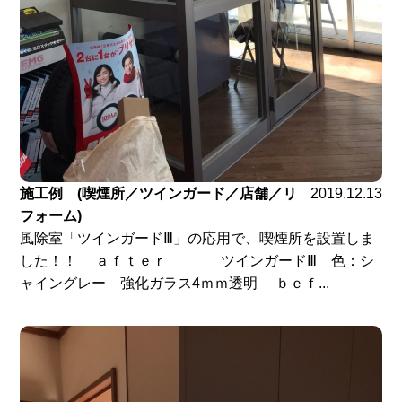
施工例 (喫煙所／ツインガード／店舗／リ
2019.12.13
フォーム)
風除室「ツインガードⅢ」の応用で、喫煙所を設置しま
した！！ ａｆｔｅｒ ツインガードⅢ 色：シ
ャイングレー 強化ガラス4ｍｍ透明 ｂｅｆ...