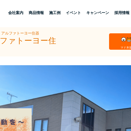
し
会社案内
商品情報
施工例
イベント
キャンペーン
採用情報
社 アルファトーヨー住器
ルファトーヨー住
マド本