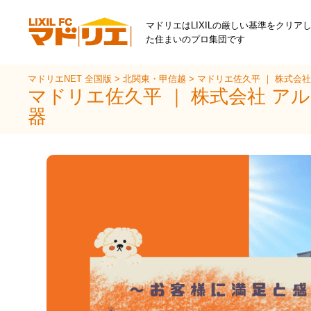
マドリエはLIXILの厳しい基準をクリア
た住まいのプロ集団です
マドリエNET 全国版
>
北関東・甲信越
>
マドリエ佐久平 ｜ 株式会
マドリエ佐久平 ｜ 株式会社 ア
器