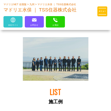
マドリエNET 全国版
>
九州
>
マドリエ水俣 ｜ TSS住器株式会社
マドリエはLIXILの厳しい基準を
マドリエ水俣 ｜ TSS住器株式会社
クリアした住まいのプロ集団です
自社サイト
お問合せ
お電話
LIST
施工例