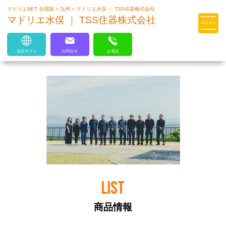
マドリエNET 全国版
>
九州
>
マドリエ水俣 ｜ TSS住器株式会社
マドリエはLIXILの厳しい基準を
マドリエ水俣 ｜ TSS住器株式会社
クリアした住まいのプロ集団です
自社サイト
お問合せ
お電話
LIST
商品情報