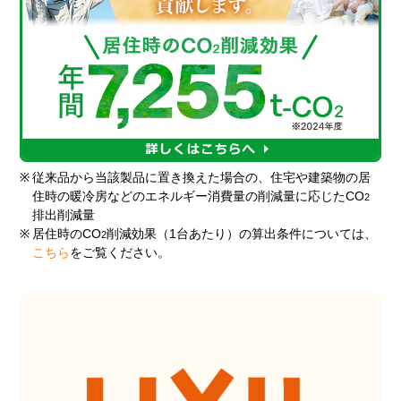
※
従来品から当該製品に置き換えた場合の、住宅や建築物の居
住時の暖冷房などのエネルギー消費量の削減量に応じたCO
2
排出削減量
※
居住時のCO
削減効果（1台あたり）の算出条件については、
2
こちら
をご覧ください。