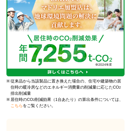
※
従来品から当該製品に置き換えた場合の、住宅や建築物の居
住時の暖冷房などのエネルギー消費量の削減量に応じたCO
2
排出削減量
※
居住時のCO
削減効果（1台あたり）の算出条件については、
2
こちら
をご覧ください。