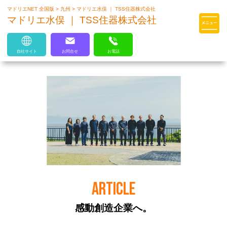
マドリエNET 全国版
>
九州
>
マドリエ水俣 ｜ TSS住器株式会社
マドリエはLIXILの厳しい基準を
マドリエ水俣 ｜ TSS住器株式会社
クリアした住まいのプロ集団です
自社サイト
お問合せ
お電話
ARTICLE
感動創造企業へ。