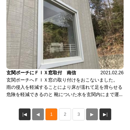
玄関ポーチにＦＩＸ窓取付 南信
2021.02.26
玄関ポーチへＦＩＸ窓の取り付けをおこないました。
雨の侵入を軽減することにより床が濡れて足を滑らせる
危険を軽減できるのと 靴についた水を玄関内にまで運...
|◀
◀
1
2
3
▶
▶|