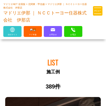
マドリエNET 全国版
>
北関東・甲信越
>
マドリエ伊那 ｜ ＮＣＣトーヨー住器
マドリエはLIXILの厳しい基準を
株式会社 伊那店
クリアした住まいのプロ集団です
マドリエ伊那 ｜ ＮＣＣトーヨー住器株式
会社 伊那店
自社サイト
マド本舗
お問合せ
お電話
LIST
施工例
389件