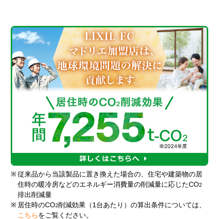
※
従来品から当該製品に置き換えた場合の、住宅や建築物の居
住時の暖冷房などのエネルギー消費量の削減量に応じたCO
2
排出削減量
※
居住時のCO
削減効果（1台あたり）の算出条件については、
2
こちら
をご覧ください。