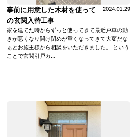
2024.01.29
事前に用意した木材を使って
の玄関入替工事
家を建てた時からずっと使ってきて最近戸車の動
きが悪くなり開け閉めが重くなってきて大変だな
ぁとお施主様から相談をいただきました。 という
ことで玄関引戸カ...