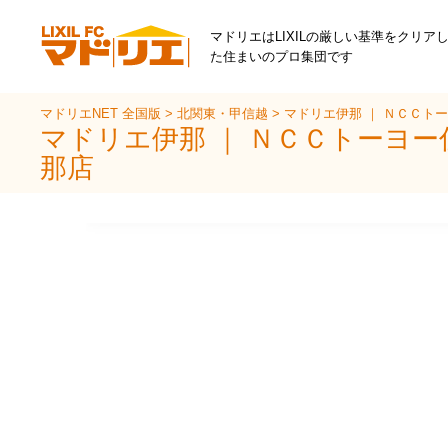
マドリエはLIXILの厳しい基準をクリア
た住まいのプロ集団です
マドリエNET 全国版
>
北関東・甲信越
>
マドリエ伊那 ｜ ＮＣＣト
マドリエ伊那 ｜ ＮＣＣトーヨ
那店