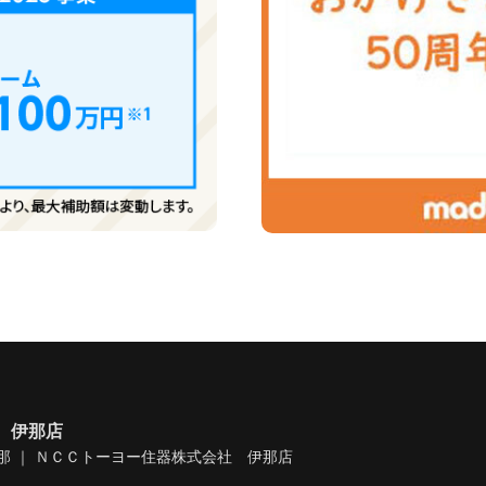
 伊那店
那 ｜ ＮＣＣトーヨー住器株式会社 伊那店