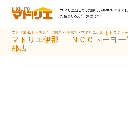
マドリエはLIXILの厳しい基準をクリア
た住まいのプロ集団です
マドリエNET 全国版
>
北関東・甲信越
>
マドリエ伊那 ｜ ＮＣＣト
マドリエ伊那 ｜ ＮＣＣトーヨ
那店