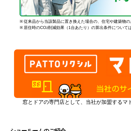
※
従来品から当該製品に置き換えた場合の、住宅や建築物の
※
居住時のCO
削減効果（1台あたり）の算出条件について
2
窓とドアの専門店として、当社が加盟するマ
ショールームのご紹介