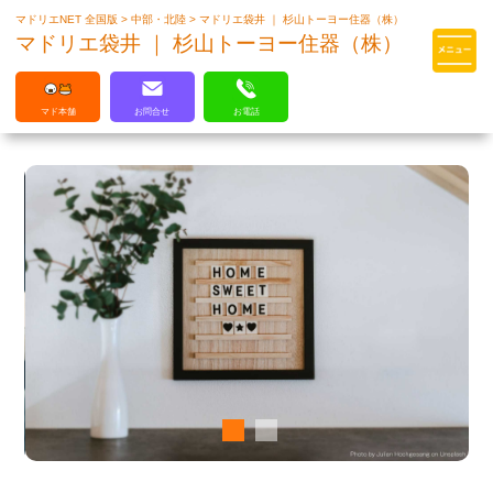
マドリエNET 全国版
>
中部・北陸
>
マドリエ袋井 ｜ 杉山トーヨー住器（株）
マドリエはLIXILの厳しい基準を
マドリエ袋井 ｜ 杉山トーヨー住器（株）
クリアした住まいのプロ集団です
マド本舗
お問合せ
お電話