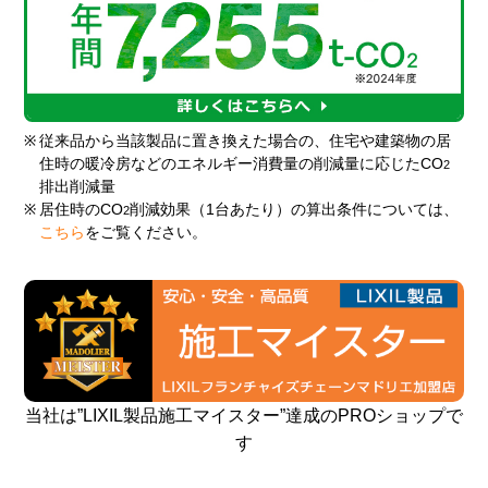
※
従来品から当該製品に置き換えた場合の、住宅や建築物の居
住時の暖冷房などのエネルギー消費量の削減量に応じたCO
2
排出削減量
※
居住時のCO
削減効果（1台あたり）の算出条件については、
2
こちら
をご覧ください。
当社は”LIXIL製品施工マイスター”達成のPROショップで
す