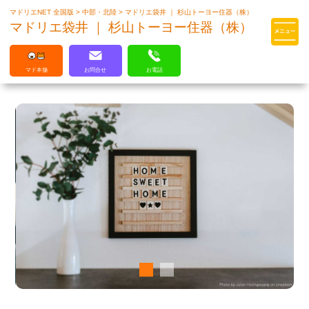
マドリエNET 全国版
>
中部・北陸
>
マドリエ袋井 ｜ 杉山トーヨー住器（株）
マドリエはLIXILの厳しい基準を
マドリエ袋井 ｜ 杉山トーヨー住器（株）
クリアした住まいのプロ集団です
マド本舗
お問合せ
お電話