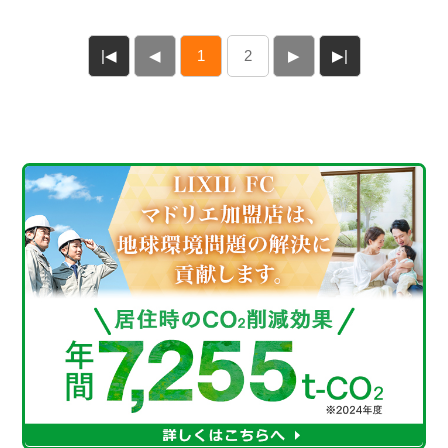
|◀
◀
1
2
▶
▶|