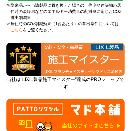
※
従来品から当該製品に置き換えた場合の、住宅や建築物の居
住時の暖冷房などのエネルギー消費量の削減量に応じたCO
2
排出削減量
※
居住時のCO
削減効果（1台あたり）の算出条件については、
2
こちら
をご覧ください。
当社は”LIXIL製品施工マイスター”達成のPROショップで
す