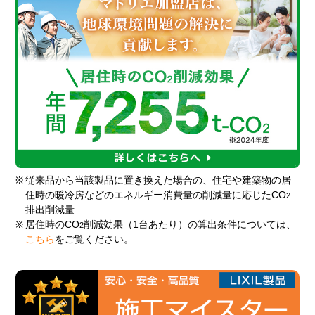
※
従来品から当該製品に置き換えた場合の、住宅や建築物の居
住時の暖冷房などのエネルギー消費量の削減量に応じたCO
2
排出削減量
※
居住時のCO
削減効果（1台あたり）の算出条件については、
2
こちら
をご覧ください。