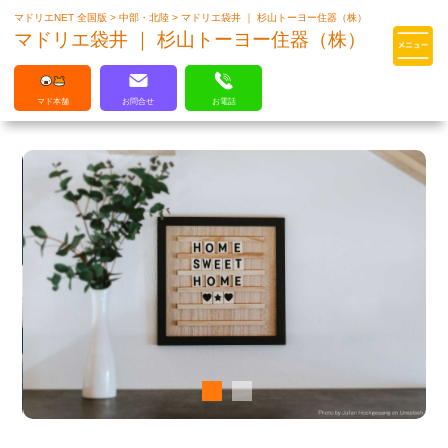
マドリエNET 全国版
>
中部・北陸
>
マドリエ袋井 ｜ 杉山トーヨー住器（株）
マドリエはLIXILの厳しい基準を
マドリエ袋井 ｜ 杉山トーヨー住器（株）
クリアした住まいのプロ集団です
マド本舗
お問合せ
お電話