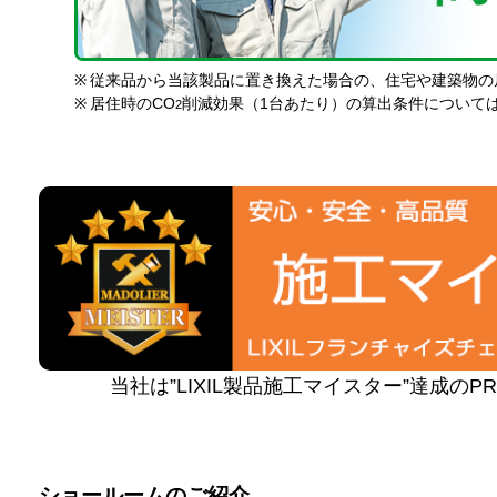
※
従来品から当該製品に置き換えた場合の、住宅や建築物の
※
居住時のCO
削減効果（1台あたり）の算出条件について
2
当社は”LIXIL製品施工マイスター”達成の
ショールームのご紹介