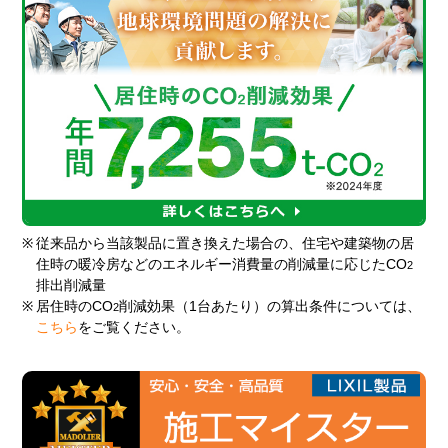
※
従来品から当該製品に置き換えた場合の、住宅や建築物の居
住時の暖冷房などのエネルギー消費量の削減量に応じたCO
2
排出削減量
※
居住時のCO
削減効果（1台あたり）の算出条件については、
2
こちら
をご覧ください。