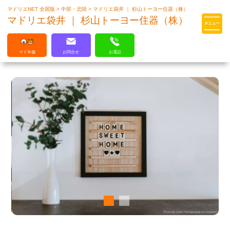
マドリエNET 全国版
>
中部・北陸
>
マドリエ袋井 ｜ 杉山トーヨー住器（株）
マドリエはLIXILの厳しい基準を
マドリエ袋井 ｜ 杉山トーヨー住器（株）
クリアした住まいのプロ集団です
マド本舗
お問合せ
お電話