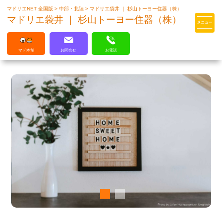
マドリエNET 全国版
>
中部・北陸
>
マドリエ袋井 ｜ 杉山トーヨー住器（株）
マドリエはLIXILの厳しい基準を
マドリエ袋井 ｜ 杉山トーヨー住器（株）
クリアした住まいのプロ集団です
マド本舗
お問合せ
お電話