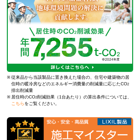
※
従来品から当該製品に置き換えた場合の、住宅や建築物の居
住時の暖冷房などのエネルギー消費量の削減量に応じたCO
2
排出削減量
※
居住時のCO
削減効果（1台あたり）の算出条件については、
2
こちら
をご覧ください。