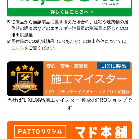
※
従来品から当該製品に置き換えた場合の、住宅や建築物の居
住時の暖冷房などのエネルギー消費量の削減量に応じたCO
2
排出削減量
※
居住時のCO
削減効果（1台あたり）の算出条件については、
2
こちら
をご覧ください。
当社は”LIXIL製品施工マイスター”達成のPROショップで
す