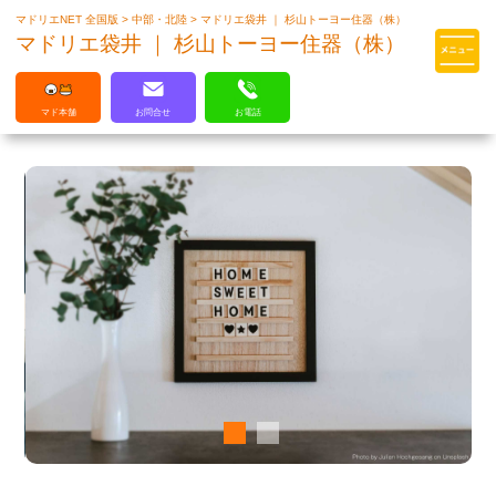
マドリエNET 全国版
>
中部・北陸
>
マドリエ袋井 ｜ 杉山トーヨー住器（株）
マドリエはLIXILの厳しい基準を
マドリエ袋井 ｜ 杉山トーヨー住器（株）
クリアした住まいのプロ集団です
マド本舗
お問合せ
お電話