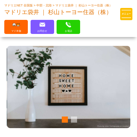
マドリエNET 全国版
>
中部・北陸
>
マドリエ袋井 ｜ 杉山トーヨー住器（株）
マドリエはLIXILの厳しい基準を
マドリエ袋井 ｜ 杉山トーヨー住器（株）
クリアした住まいのプロ集団です
マド本舗
お問合せ
お電話