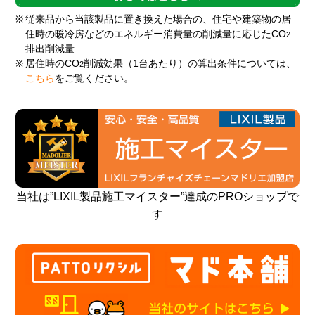
※
従来品から当該製品に置き換えた場合の、住宅や建築物の居
住時の暖冷房などのエネルギー消費量の削減量に応じたCO
2
排出削減量
※
居住時のCO
削減効果（1台あたり）の算出条件については、
2
こちら
をご覧ください。
当社は”LIXIL製品施工マイスター”達成のPROショップで
す