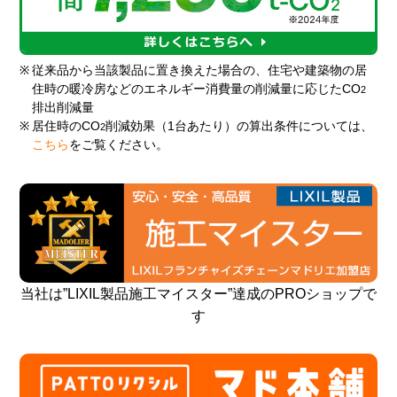
※
従来品から当該製品に置き換えた場合の、住宅や建築物の居
住時の暖冷房などのエネルギー消費量の削減量に応じたCO
2
排出削減量
※
居住時のCO
削減効果（1台あたり）の算出条件については、
2
こちら
をご覧ください。
当社は”LIXIL製品施工マイスター”達成のPROショップで
す