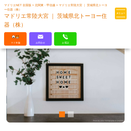
マドリエNET 全国版
>
北関東・甲信越
>
マドリエ常陸大宮 ｜ 茨城県北トーヨ
マドリエはLIXILの厳しい基準を
ー住器（株）
クリアした住まいのプロ集団です
マドリエ常陸大宮 ｜ 茨城県北トーヨー住
器（株）
マド本舗
お問合せ
お電話