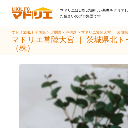
マドリエはLIXILの厳しい基準をクリア
た住まいのプロ集団です
マドリエNET 全国版
>
北関東・甲信越
>
マドリエ常陸大宮 ｜ 茨城
マドリエ常陸大宮 ｜ 茨城県北ト
（株）