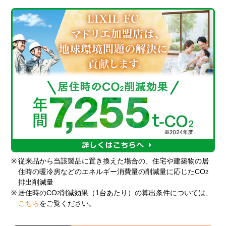
※
従来品から当該製品に置き換えた場合の、住宅や建築物の居
住時の暖冷房などのエネルギー消費量の削減量に応じたCO
2
排出削減量
※
居住時のCO
削減効果（1台あたり）の算出条件については、
2
こちら
をご覧ください。