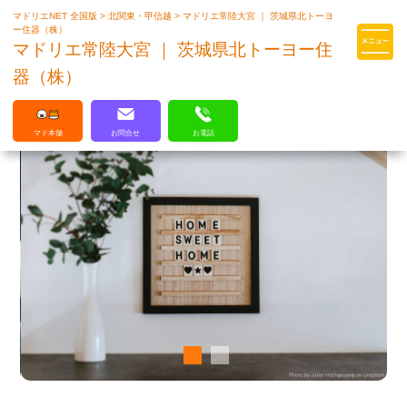
マドリエNET 全国版
>
北関東・甲信越
>
マドリエ常陸大宮 ｜ 茨城県北トーヨ
マドリエはLIXILの厳しい基準を
ー住器（株）
クリアした住まいのプロ集団です
マドリエ常陸大宮 ｜ 茨城県北トーヨー住
器（株）
マド本舗
お問合せ
お電話