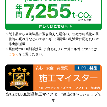
※
従来品から当該製品に置き換えた場合の、住宅や建築物の居
住時の暖冷房などのエネルギー消費量の削減量に応じたCO
2
排出削減量
※
居住時のCO
削減効果（1台あたり）の算出条件については、
2
こちら
をご覧ください。
当社は”LIXIL製品施工マイスター”達成のPROショップで
す