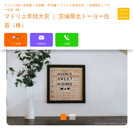
マドリエNET 全国版
>
北関東・甲信越
>
マドリエ常陸大宮 ｜ 茨城県北トーヨ
マドリエはLIXILの厳しい基準を
ー住器（株）
クリアした住まいのプロ集団です
マドリエ常陸大宮 ｜ 茨城県北トーヨー住
器（株）
マド本舗
お問合せ
お電話