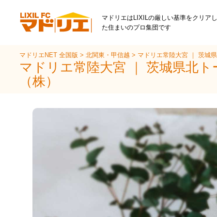
マドリエはLIXILの厳しい基準をクリア
た住まいのプロ集団です
マドリエNET 全国版
>
北関東・甲信越
>
マドリエ常陸大宮 ｜ 茨城
マドリエ常陸大宮 ｜ 茨城県北ト
（株）