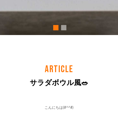
ARTICLE
サラダボウル風🥗