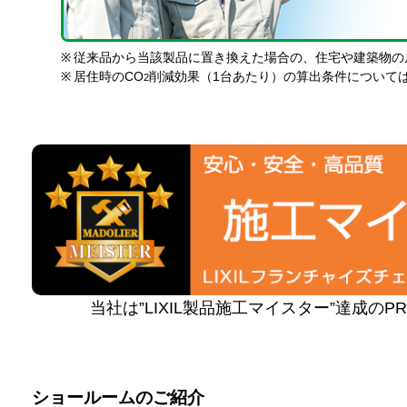
※
従来品から当該製品に置き換えた場合の、住宅や建築物の
※
居住時のCO
削減効果（1台あたり）の算出条件について
2
当社は”LIXIL製品施工マイスター”達成の
ショールームのご紹介