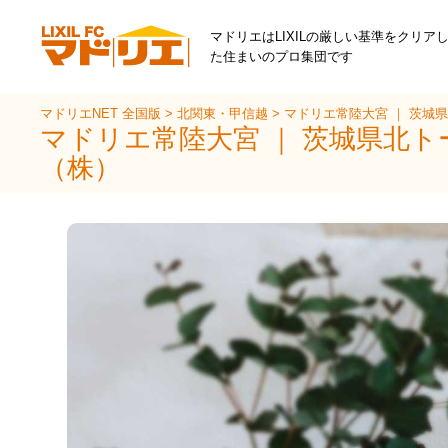
マドリエはLIXILの厳しい基準をクリア
た住まいのプロ集団です
マドリエNET 全国版
>
北関東・甲信越
>
マドリエ常陸大宮 ｜ 茨城
マドリエ常陸大宮 ｜ 茨城県北ト
（株）