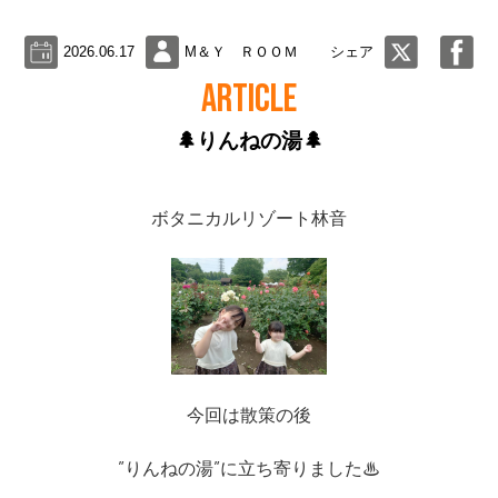
2026.06.17
M＆Ｙ ＲＯＯＭ
シェア
ARTICLE
🌲りんねの湯🌲