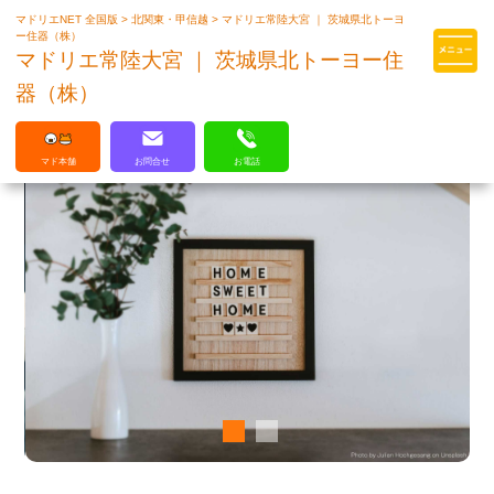
マドリエNET 全国版
>
北関東・甲信越
>
マドリエ常陸大宮 ｜ 茨城県北トーヨ
マドリエはLIXILの厳しい基準を
ー住器（株）
クリアした住まいのプロ集団です
マドリエ常陸大宮 ｜ 茨城県北トーヨー住
器（株）
マド本舗
お問合せ
お電話