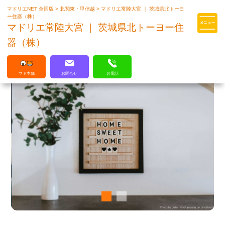
マドリエNET 全国版
>
北関東・甲信越
>
マドリエ常陸大宮 ｜ 茨城県北トーヨ
マドリエはLIXILの厳しい基準を
ー住器（株）
クリアした住まいのプロ集団です
マドリエ常陸大宮 ｜ 茨城県北トーヨー住
器（株）
マド本舗
お問合せ
お電話