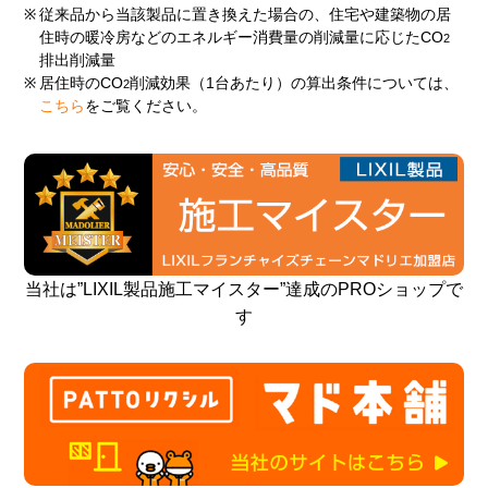
※
従来品から当該製品に置き換えた場合の、住宅や建築物の居
住時の暖冷房などのエネルギー消費量の削減量に応じたCO
2
排出削減量
※
居住時のCO
削減効果（1台あたり）の算出条件については、
2
こちら
をご覧ください。
当社は”LIXIL製品施工マイスター”達成のPROショップで
す