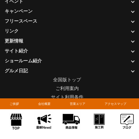
イベント
キャンペーン
フリースペース
リンク
更新情報
サイト紹介
ショールーム紹介
グルメ日記
全国版トップ
ご利用案内
サイト利用条件
ご挨拶
会社概要
営業エリア
アクセスマップ
プライバシーポリシー
関連リンク
お問い合わせについて
Copyright © LIXIL FRANCHISE CHAIN. All rights reserved.