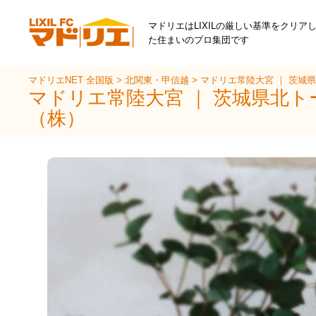
マドリエはLIXILの厳しい基準をクリア
た住まいのプロ集団です
マドリエNET 全国版
>
北関東・甲信越
>
マドリエ常陸大宮 ｜ 茨城
マドリエ常陸大宮 ｜ 茨城県北ト
（株）