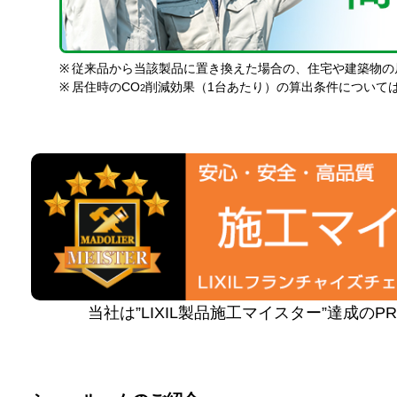
※
従来品から当該製品に置き換えた場合の、住宅や建築物の
※
居住時のCO
削減効果（1台あたり）の算出条件について
2
当社は”LIXIL製品施工マイスター”達成の