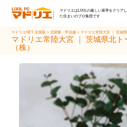
マドリエはLIXILの厳しい基準をクリア
た住まいのプロ集団です
マドリエNET 全国版
>
北関東・甲信越
>
マドリエ常陸大宮 ｜ 茨城
マドリエ常陸大宮 ｜ 茨城県北ト
（株）